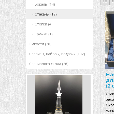
- Бокалы (14)
- Стаканы (19)
- Стопки (4)
- Кружки (1)
Ёмкости (26)
Сервизы, наборы, подарки (102)
Сервировка стола (26)
На
дл
(2 
Стак
реко
Охот
Алек