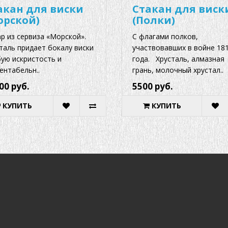
акан для виски
Стакан для виск
орской)
(Полки)
р из сервиза «Морской».
С флагами полков,
таль придает бокалу виски
участвовавших в войне 18
ую искристость и
года. Хрусталь, алмазная
ентабельн..
грань, молочный хрустал..
00 руб.
5500 руб.
КУПИТЬ
КУПИТЬ