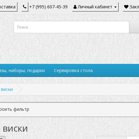
ставка
+7 (995) 607-45-39
Личный кабинет
Закл
зы, наборы, подарки
Сервировка стола
 виски
роить фильтр
 виски