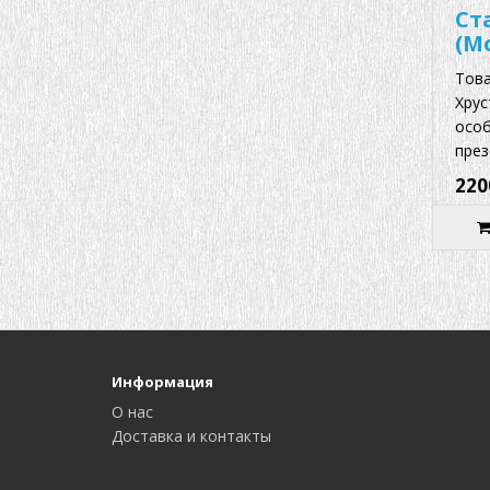
Ст
(М
Това
Хрус
особ
през
220
Информация
О нас
Доставка и контакты