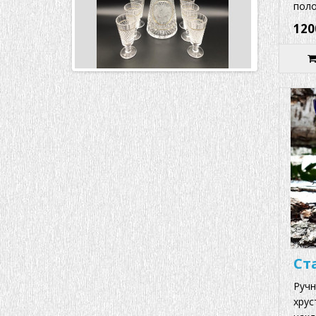
поло
120
Ст
Ручн
хрус