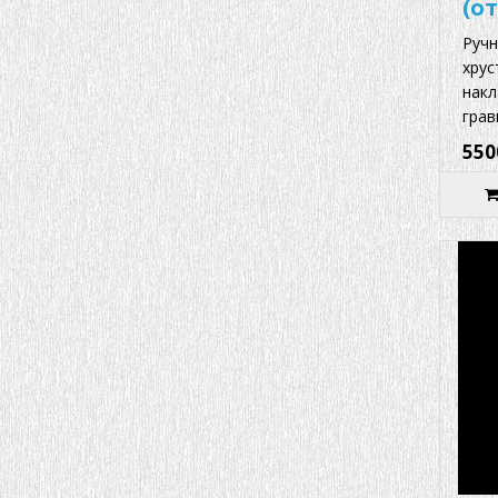
(от
Ручн
хрус
накл
грав
550