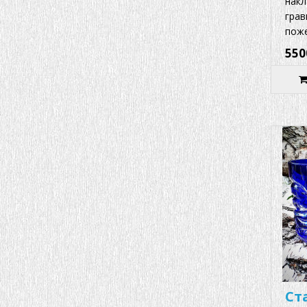
накл
грав
поже
550
Ст