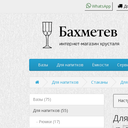
WhatsApp
До
Вазы
Для напитков
Ёмкости
Серви
Для напитков
Стаканы
Для
Вазы (75)
Наст
Для напитков (55)
Для
- Рюмки (17)