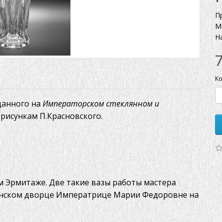
П
М
Н
Ко
данного на
Императорском стеклянном и
о рисункам П.Красновского.
м Эрмитаже. Две такие вазы работы мастера
инском дворце Императрице Марии Федоровне на