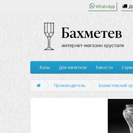
WhatsApp
До
Вазы
Для напитков
Ёмкости
Серви
Производитель
Бахметевский хр