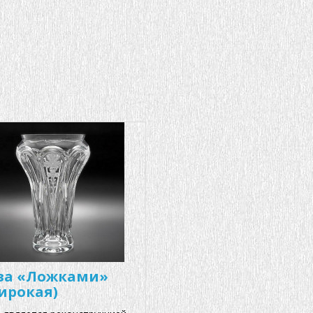
за «Ложками»
ирокая)