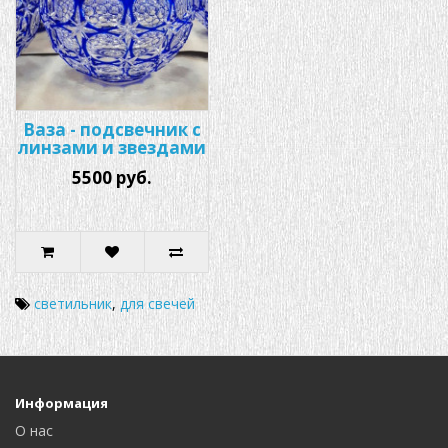
Ваза - подсвечник с
линзами и звездами
5500 руб.
светильник
,
для свечей
Информация
О нас