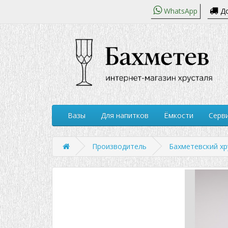
WhatsApp
До
Вазы
Для напитков
Ёмкости
Серви
Производитель
Бахметевский хр