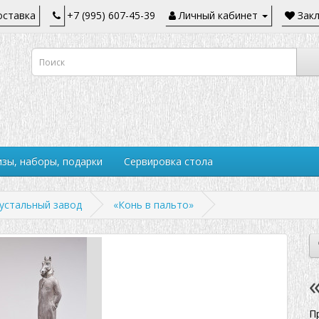
ставка
+7 (995) 607-45-39
Личный кабинет
Закл
зы, наборы, подарки
Сервировка стола
устальный завод
«Конь в пальто»
П