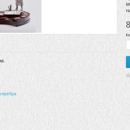
М
Н
Ко
а.
 серебра