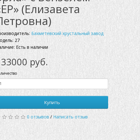
«EP» (Елизавета
Петровна)
роизводитель:
Бахметевский хрустальный завод
одель: 27
аличие: Есть в наличии
133000 руб.
личество
Купить
0 отзывов
/
Написать отзыв