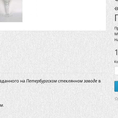
П
М
Н
Ко
зданного на
Петербургском стеклянном заводе
в
ом
.