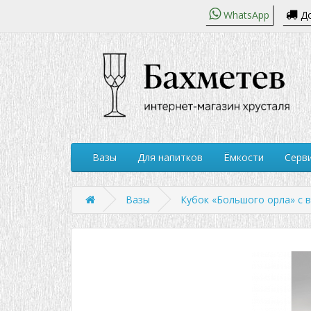
WhatsApp
До
Вазы
Для напитков
Ёмкости
Серви
Вазы
Кубок «Большого орла» с в