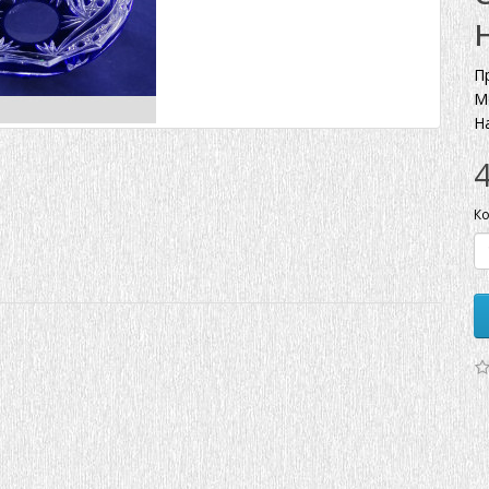
П
М
Н
Ко