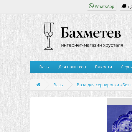
WhatsApp
До
Вазы
Для напитков
Ёмкости
Серви
Вазы
Ваза для сервировки «Без 