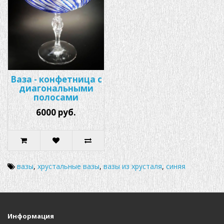
Ваза - конфетница с
диагональными
полосами
6000 руб.
вазы
,
хрустальные вазы
,
вазы из хрусталя
,
синяя
Информация