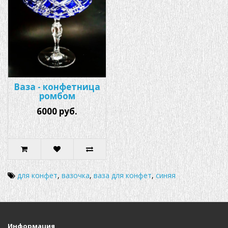
Ваза - конфетница
ромбом
6000 руб.
для конфет
,
вазочка
,
ваза для конфет
,
синяя
Информация