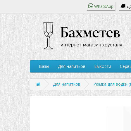
WhatsApp
До
Вазы
Для напитков
Ёмкости
Серви
Для напитков
Рюмка для водки 