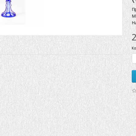
П
М
Н
Ко