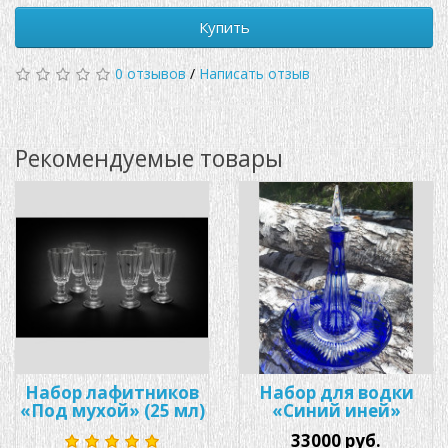
Купить
0 отзывов
/
Написать отзыв
Рекомендуемые товары
Набор лафитников
Набор для водки
«Под мухой» (25 мл)
«Синий иней»
33000 руб.