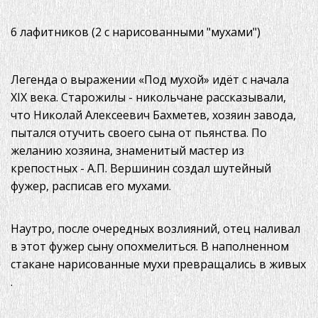
6 лафитников (2 с нарисованными "мухами")
Легенда о выражении «Под мухой» идёт с начала
XIX века. Старожилы - никольчане рассказывали,
что Николай Алексеевич Бахметев, хозяин завода,
пытался отучить своего сына от пьянства. По
желанию хозяина, знаменитый мастер из
крепостных - А.П. Вершинин создал шутейный
фужер, расписав его мухами.
Наутро, после очередных возлияний, отец наливал
в этот фужер сыну опохмелиться. В наполненном
стакане нарисованные мухи превращались в живых
.