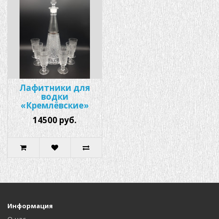
Лафитники для
водки
«Кремлёвские»
14500 руб.
Информация