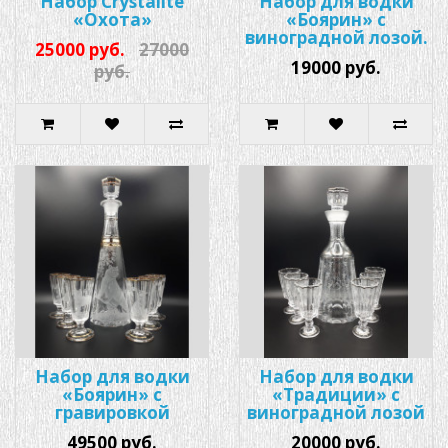
Набор Crystalite
Набор для водки
«Охота»
«Боярин» с
виноградной лозой.
25000 руб.
27000
19000 руб.
руб.
Набор для водки
Набор для водки
«Боярин» с
«Традиции» с
гравировкой
виноградной лозой
49500 руб.
20000 руб.