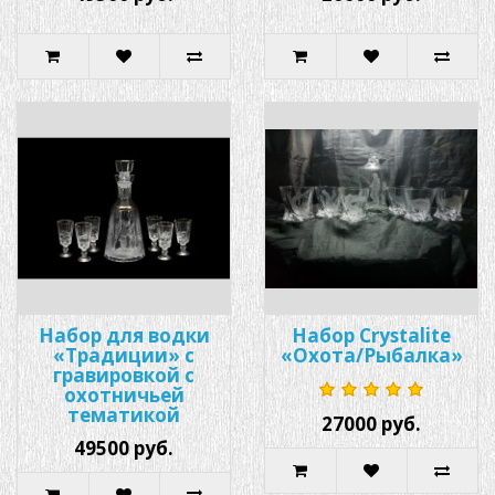
Набор для водки
Набор Crystalite
«Традиции» с
«Охота/Рыбалка»
гравировкой с
охотничьей
тематикой
27000 руб.
49500 руб.