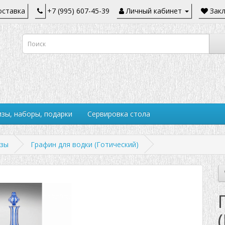
ставка
+7 (995) 607-45-39
Личный кабинет
Закл
зы, наборы, подарки
Сервировка стола
изы
Графин для водки (Готический)