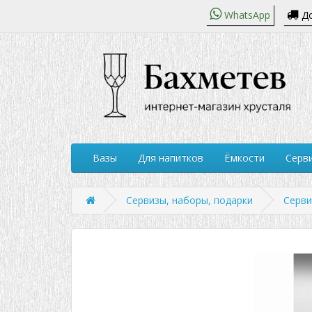
WhatsApp
До
Вазы
Для напитков
Ёмкости
Серви
Сервизы, наборы, подарки
Серв