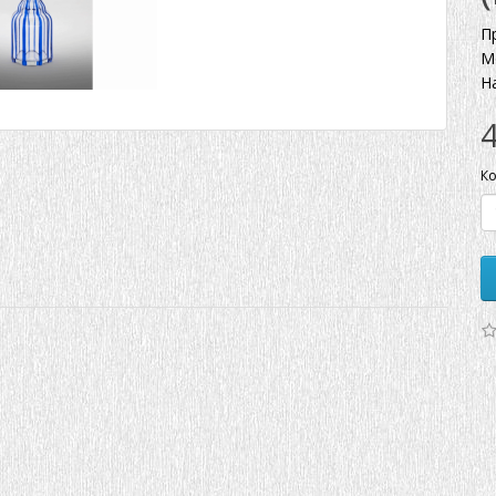
П
М
Н
Ко