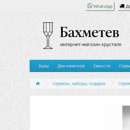
WhatsApp
До
Вазы
Для напитков
Ёмкости
Серви
Сервизы, наборы, подарки
Серв