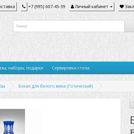
ставка
+7 (995) 607-45-39
Личный кабинет
Закл
зы, наборы, подарки
Сервировка стола
изы
Бокал для белого вина (Готический)