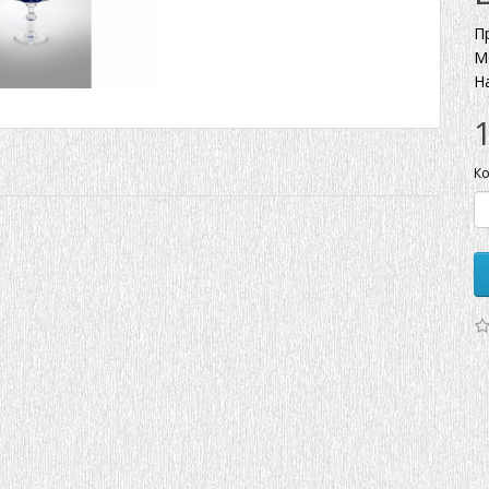
П
М
Н
Ко