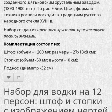
созданного Дятьковским хрустальным заводом,
(1890-1900-е гг.). По рис. Е.Бем. Цвет, форма и
техника росписи восходит к традициям русского
народного стекла XVIII в.
Набор создан из
цветного хрусталя, присутствует
роспись эмалями.
Комплектация состоит из:
Штоф: (объем -1 200 мл; размеры - 27х13х8 см);
Стопки: (объем -50 мл; высота -10 см);
Поднос: (диаметр -32 см).
Набор для водки на 12
персон: штоф и стопки
с изображением чертей