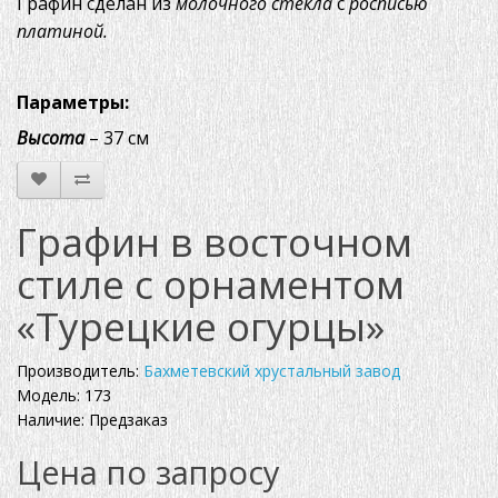
Графин сделан из
молочного стекла
с
росписью
платиной.
Параметры:
Высота
– 37 см
Графин в восточном
стиле с орнаментом
«Турецкие огурцы»
Производитель:
Бахметевский хрустальный завод
Модель: 173
Наличие: Предзаказ
Цена по запросу