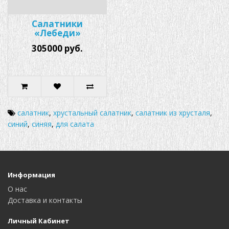
Салатники
«Лебеди»
305000 руб.
салатник
,
хрустальный салатник
,
салатник из хрусталя
,
синий
,
синяя
,
для салата
Информация
О нас
Доставка и контакты
Личный Кабинет