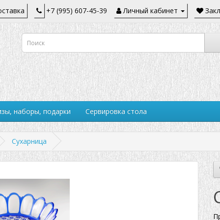
ставка
+7 (995) 607-45-39
Личный кабинет
Закл
зы, наборы, подарки
Сервировка стола
Сухарница
П