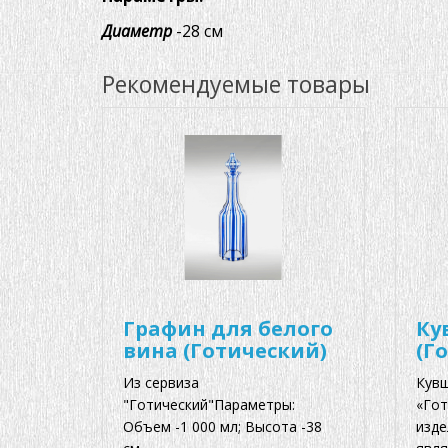
Диаметр
-28 см
Рекомендуемые товары
Графин для белого
Ку
вина (Готический)
(Г
Из сервиза
Кувш
"Готический"Параметры:
«Гот
Объем -1 000 мл; Высота -38
изде