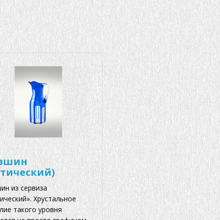
вшин
отический)
ин из сервиза
ический». Хрустальное
лие такого уровня