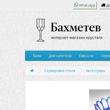
WhatsApp
До
Вазы
Для напитков
Ёмкости
Серви
Сервировка стола
Аксессуары