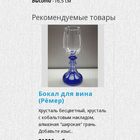
Высота
-16,5 см
Рекомендуемые товары
Бокал для вина
(Рёмер)
Хрусталь бесцветный, хрусталь
с кобальтовым накладом,
алмазная "широкая" грань.
Добавьте изыс..