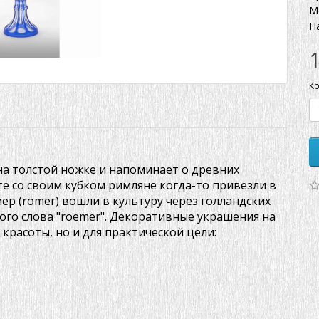
М
Н
Ко
на толстой ножке и напоминает о древних
е со своим кубком римляне когда-то привезли в
р (römer) вошли в культуру через голландских
ого слова "roemer". Декоративные украшения на
красоты, но и для практической цели: