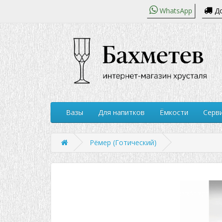
WhatsApp
До
Вазы
Для напитков
Ёмкости
Серви
Рёмер (Готический)