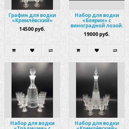
Графин для водки
Набор для водки
«Кремлёвский»
«Боярин» с
виноградной лозой.
14500 руб.
19000 руб.
Набор для водки
Набор для водки
«Традиции» с
«Кремлёвский»